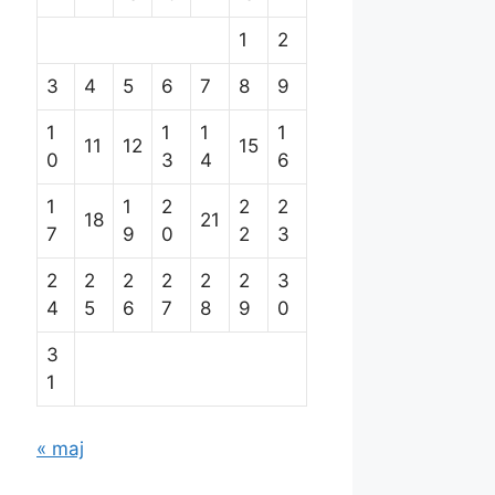
1
2
3
4
5
6
7
8
9
1
1
1
1
11
12
15
0
3
4
6
1
1
2
2
2
18
21
7
9
0
2
3
2
2
2
2
2
2
3
4
5
6
7
8
9
0
3
1
« maj