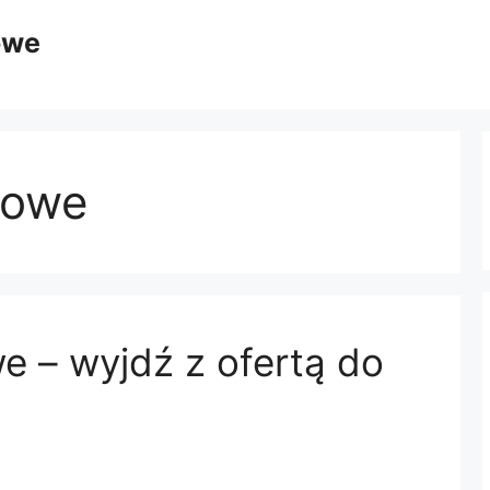
owe
mowe
e – wyjdź z ofertą do