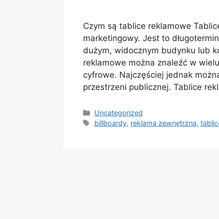
Czym są tablice reklamowe Tablic
marketingowy. Jest to długoterm
dużym, widocznym budynku lub kons
reklamowe można znaleźć w wielu f
cyfrowe. Najczęściej jednak możn
przestrzeni publicznej. Tablice 
Kategorie
Uncategorized
Tagi
billboardy
,
reklama zewnętrzna
,
tabli