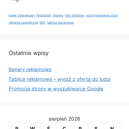
baner internetowy
billboardy
Google
linki dofollow
pozycjonowanie stron
reklama zewnętrzna
SEO
tablice reklamowe
Ostatnie wpisy
Banery reklamowe
Tablice reklamowe – wyjdź z ofertą do ludzi
Promocja strony w wyszukiwarce Google
sierpień 2026
P
W
Ś
C
P
S
N