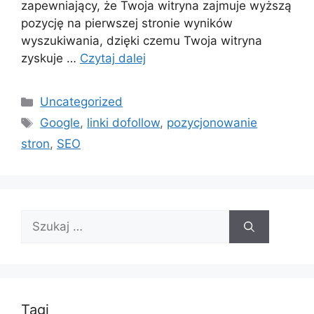
zapewniający, że Twoja witryna zajmuje wyższą
pozycję na pierwszej stronie wyników
wyszukiwania, dzięki czemu Twoja witryna
zyskuje …
Czytaj dalej
Kategorie
Uncategorized
Tagi
Google
,
linki dofollow
,
pozycjonowanie
stron
,
SEO
Szukaj:
Tagi